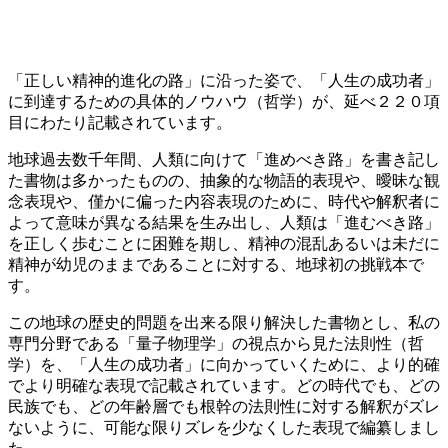
「正しい精神的進化の路」に沿った姿で、「人生の成功者」
に到達するための具体的ノウハウ（哲学）が、延べ２２０項
目にわたり記載されています。
地球過去数千年間、人類に向けて「進めべき路」を書き記し
た書物は多かったものの、抽象的な物語的表現や、曖昧な観
念表現や、僅かに偏った内容表現のために、時代や解釈者に
よって意味が異なる結果を生み出し、人類は「進むべき路」
を正しく歩むことに困難を期し、精神の混乱あるいは未だに
精神が幼児のままであることに対する、地球初の挑戦本で
す。
この地球の歴史的問題を出来る限り解決した書物とし、私の
専門分野である「量子物理学」の視点から見た法則性（哲
学）を、「人生の成功者」に向かっていくために、より的確
でより明確な表現で記載されています。どの時代でも、どの
民族でも、どの年齢層でも根幹の法則性に対する解釈がズレ
ないように、可能な限りズレを少なくした表現で編纂しまし