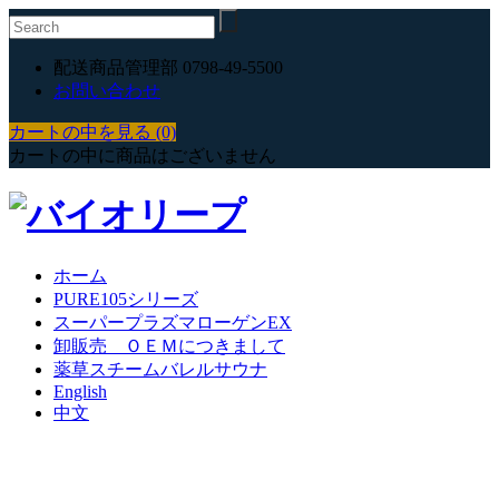
配送商品管理部 0798-49-5500
お問い合わせ
カートの中を見る (0)
カートの中に商品はございません
ホーム
PURE105シリーズ
スーパープラズマローゲンEX
卸販売 ＯＥＭにつきまして
薬草スチームバレルサウナ
English
中文