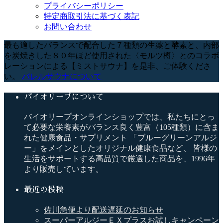
プライバシーポリシー
特定商取引法に基づく表記
お問い合わせ
最も適したバランスで配合した７種類の生薬と酵素と、内部
を炭焼きした８０年ほど使用された〈モルツ樽〉とのコラボ
レーションによる【ミストサウナ】を是非、ご体験くださ
い。
バレルサウナについて
バイオリープについて
バイオリープオンラインショップでは、私たちにとっ
て必要な栄養素がバランス良く豊富（105種類）に含ま
れた健康食品・サプリメント 「ブルーグリーンアルジ
ー」をメインとしたオリジナル健康食品など、 皆様の
生活をサポートする高品質で厳選した商品を、1996年
より販売しています。
最近の投稿
佐川急便より配送遅延のお知らせ
スーパーアルジーＥＸプラスお試しキャンペーン