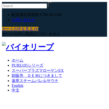
配送商品管理部 0798-49-5500
お問い合わせ
カートの中を見る (0)
カートの中に商品はございません
ホーム
PURE105シリーズ
スーパープラズマローゲンEX
卸販売 ＯＥＭにつきまして
薬草スチームバレルサウナ
English
中文