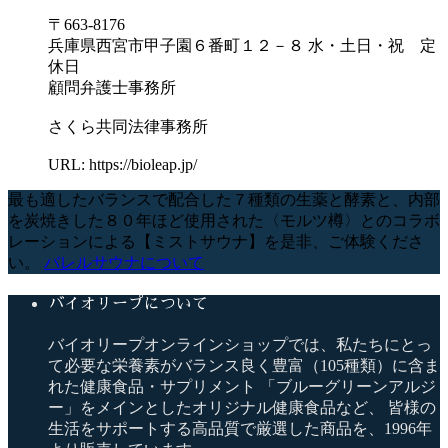
〒663-8176
兵庫県西宮市甲子園６番町１２－８ 水・土日・祝 定
休日
顧問弁護士事務所
さくら共同法律事務所
URL: https://bioleap.jp/
最も適したバランスで配合した７種類の生薬と酵素と、内部
を炭焼きした８０年ほど使用された〈モルツ樽〉とのコラボ
レーションによる【ミストサウナ】を是非、ご体験くださ
い。
バレルサウナについて
バイオリープについて
バイオリープオンラインショップでは、私たちにとっ
て必要な栄養素がバランス良く豊富（105種類）に含ま
れた健康食品・サプリメント 「ブルーグリーンアルジ
ー」をメインとしたオリジナル健康食品など、 皆様の
生活をサポートする高品質で厳選した商品を、1996年