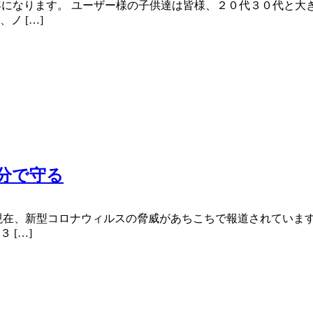
４年になります。 ユーザー様の子供達は皆様、２０代３０代と
ノ […]
分で守る
在、新型コロナウィルスの脅威があちこちで報道されています。ブ
 […]