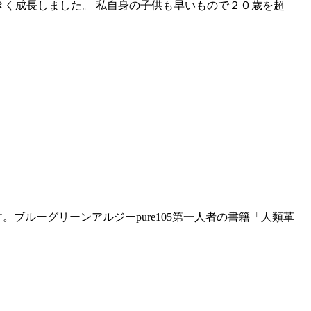
大きく成長しました。 私自身の子供も早いもので２０歳を超
ルーグリーンアルジーpure105第一人者の書籍「人類革