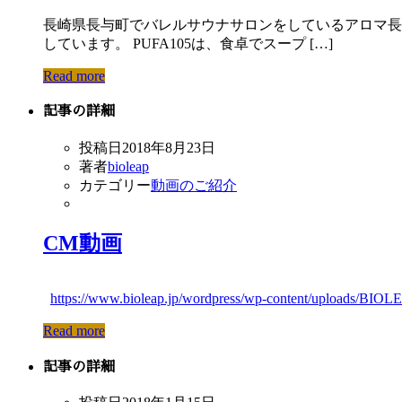
長崎県長与町でバレルサウナサロンをしているアロマ長崎リ
しています。 PUFA105は、食卓でスープ […]
Read more
記事の詳細
投稿日
2018年8月23日
著者
bioleap
カテゴリー
動画のご紹介
CM動画
https://www.bioleap.jp/wordpress/wp-content/uploads/B
Read more
記事の詳細