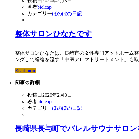
投稿日
2020年2月3日
著者
bioleap
カテゴリー
ほのぼの日記
整体サロンひなたです
整体サロンひなたは、長崎市の女性専門アットホーム整
ングして経絡を流す「中医アロマトリートメント」も取 
Read more
記事の詳細
投稿日
2020年2月3日
著者
bioleap
カテゴリー
ほのぼの日記
長崎県長与町でバレルサウナサロン