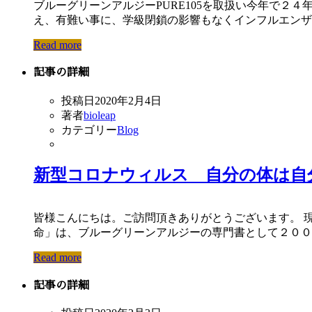
ブルーグリーンアルジーPURE105を取扱い今年で２
え、有難い事に、学級閉鎖の影響もなくインフルエンザ、
Read more
記事の詳細
投稿日
2020年2月4日
著者
bioleap
カテゴリー
Blog
新型コロナウィルス 自分の体は自
皆様こんにちは。ご訪問頂きありがとうございます。 現
命」は、ブルーグリーンアルジーの専門書として２００３
Read more
記事の詳細