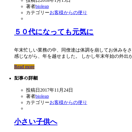
投稿日
2018年1月15日
著者
bioleap
カテゴリー
お客様からの便り
５０代になっても元気に
年末忙しい業務の中、同僚達は体調を崩してお休みをさ
感じながら、年を越せました。 しかし年末年始の外出が続
Read more
記事の詳細
投稿日
2017年11月24日
著者
bioleap
カテゴリー
お客様からの便り
小さい子供へ