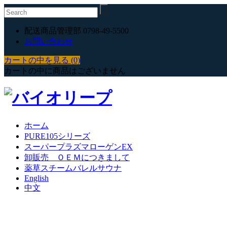
配送商品管理部 0798-49-5500
お問い合わせ
カートの中を見る (0)
カートの中に商品はございません
ホーム
PURE105シリーズ
スーパープラズマローゲンEX
卸販売 ＯＥＭにつきまして
薬草スチームバレルサウナ
English
中文