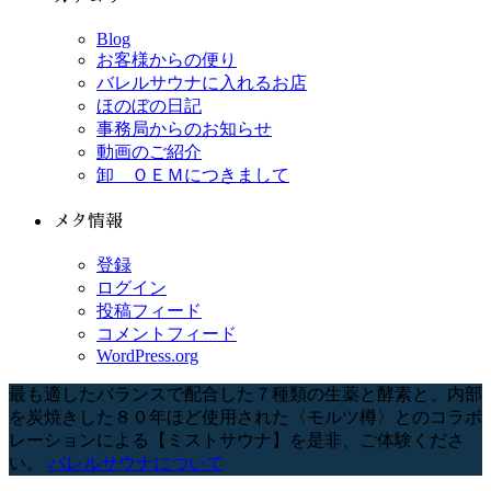
Blog
お客様からの便り
バレルサウナに入れるお店
ほのぼの日記
事務局からのお知らせ
動画のご紹介
卸 ＯＥＭにつきまして
メタ情報
登録
ログイン
投稿フィード
コメントフィード
WordPress.org
最も適したバランスで配合した７種類の生薬と酵素と、内部
を炭焼きした８０年ほど使用された〈モルツ樽〉とのコラボ
レーションによる【ミストサウナ】を是非、ご体験くださ
い。
バレルサウナについて