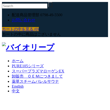
配送商品管理部 0798-49-5500
お問い合わせ
カートの中を見る (0)
カートの中に商品はございません
ホーム
PURE105シリーズ
スーパープラズマローゲンEX
卸販売 ＯＥＭにつきまして
薬草スチームバレルサウナ
English
中文